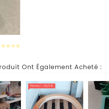
roduit Ont Également Acheté :
Promo !
-25,17 €