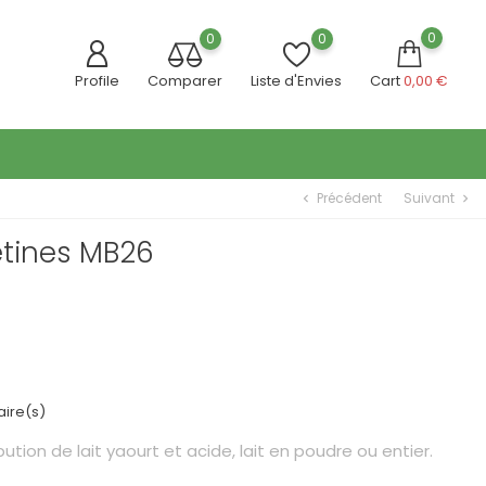
0
0
0
Profile
Comparer
Liste d'Envies
Cart
0,00 €
Précédent
Suivant
chevron_left
chevron_right
étines MB26
ire(s)
bution de lait yaourt et acide, lait en poudre ou entier.