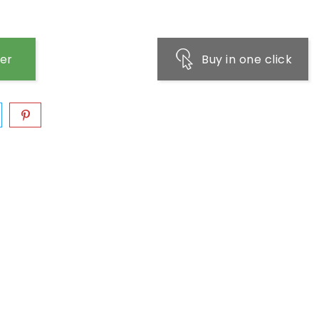
ier
Buy in one click