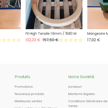
Fil High Tensile 1.6mm / 1580 M
Mangeoire M
Prix normal
Prix
Prix
132,33 €
157,50 €
17,92 €
Produits
Notre Société
Promotions
Livraison
Nouveaux produits
Mentions légales
Meilleures ventes
Conditions Générales de
Vente