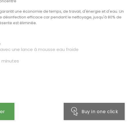
concentré
 garantit une économie de temps, de travail, d'énergie et d'eau. Un
e désinfection efficace car pendant le nettoyage, jusqu'à 80% de
ésente est éliminée.
e
avec une lance à mousse eau froide
0 minutes
ier
Buy in one click