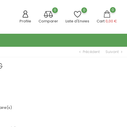
0
0
0
Profile
Comparer
Liste d'Envies
Cart
0,00 €
Précédent
Suivant
chevron_left
chevron_right
G
ire(s)