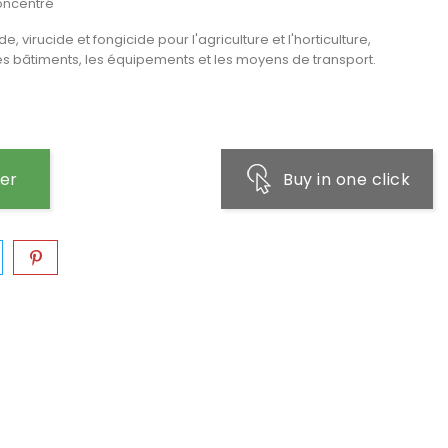
concentré
, virucide et fongicide pour l'agriculture et l'horticulture,
 les bâtiments, les équipements et les moyens de transport.
ier
Buy in one click