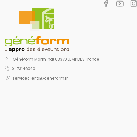
Généform
Marmilhat
63370 LEMPDES
France
0473146060
serviceclients@geneform.fr