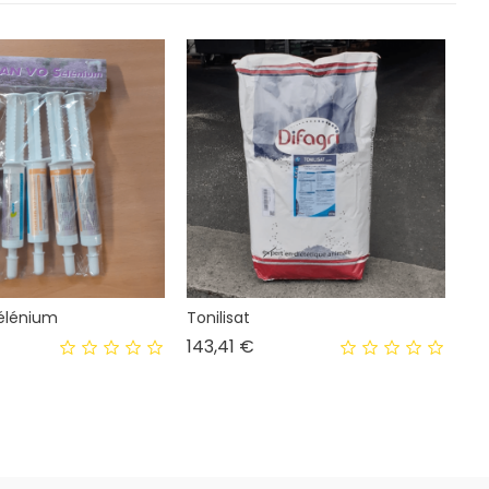
élénium
Tonilisat
Prix
143,41 €