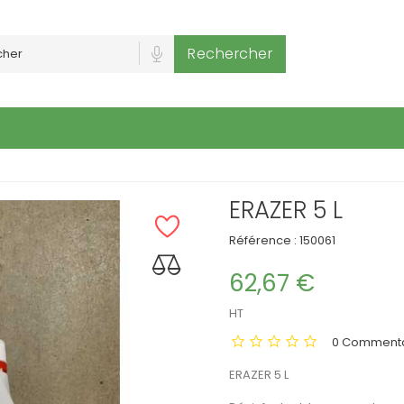
Rechercher
ERAZER 5 L
Référence :
150061
62,67 €
HT
0 Commenta
ERAZER 5 L