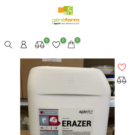
0
0
0