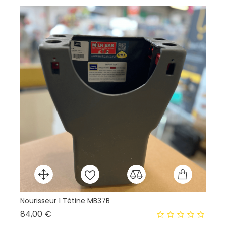
Nourisseur 1 Tétine MB37B
En
Prix
84,00 €
41