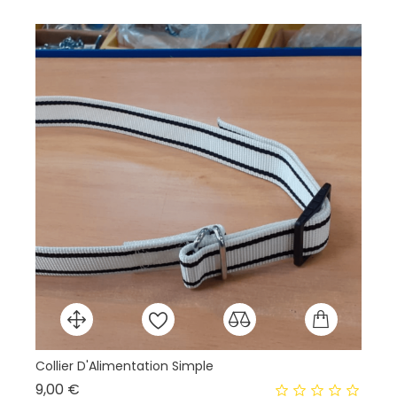
Collier D'Alimentation Simple
En
Prix
9,00 €
13