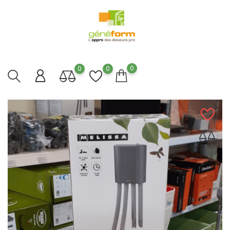
0
0
0