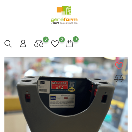
0
0
0