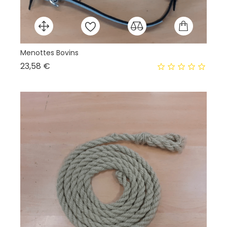
Menottes Bovins
Se
Prix
23,58 €
10