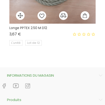
Longe PPTEX 2.50 M D12
Ve
Prix
3,67 €
15
L'unité
Lot de 12
INFORMATIONS DU MAGASIN
Produits