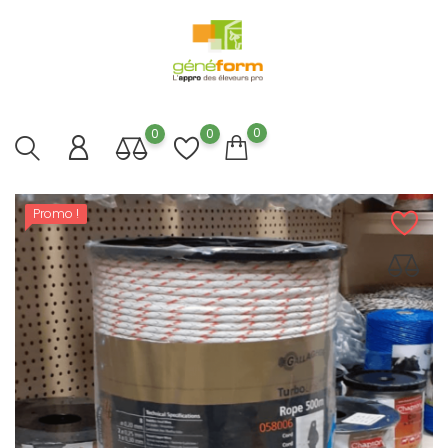
0
0
0
Promo !