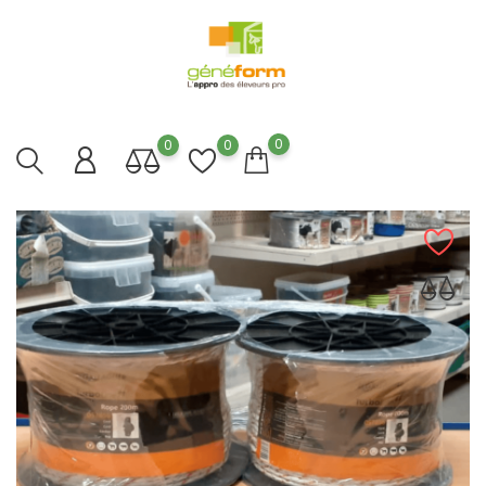
0
0
0