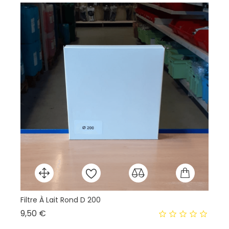
Filtre À Lait Rond D 200
Th
Prix
9,50 €
13