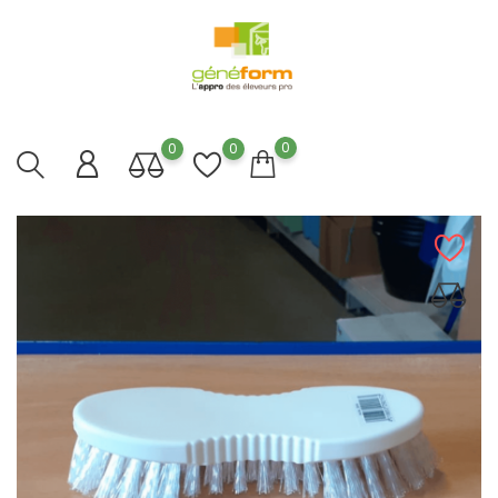
0
0
0