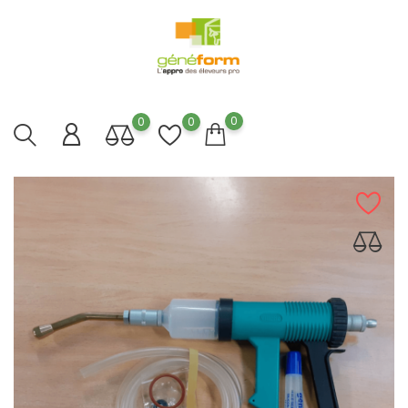
0
0
0