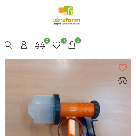
0
0
0