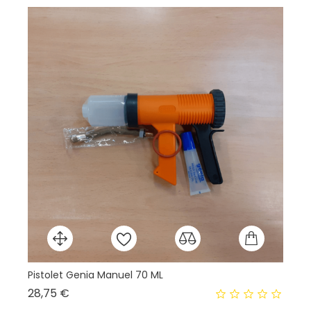
Pistolet Genia Manuel 70 ML
Se
Prix
28,75 €
0,