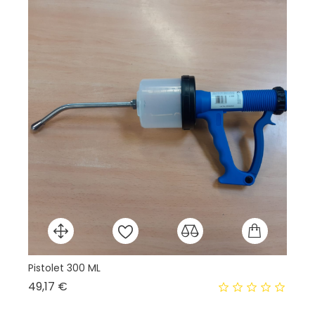
Pistolet 300 ML
Ai
Prix
49,17 €
6,