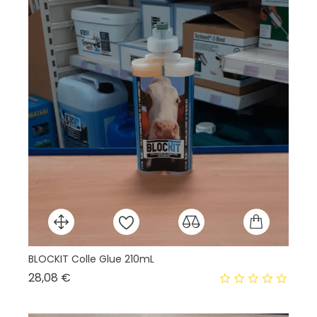
BLOCKIT Colle Glue 210mL
Hui
Prix
28,08 €
5,