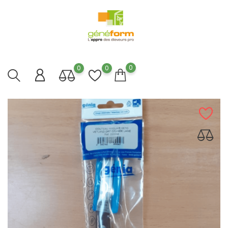
0
0
0