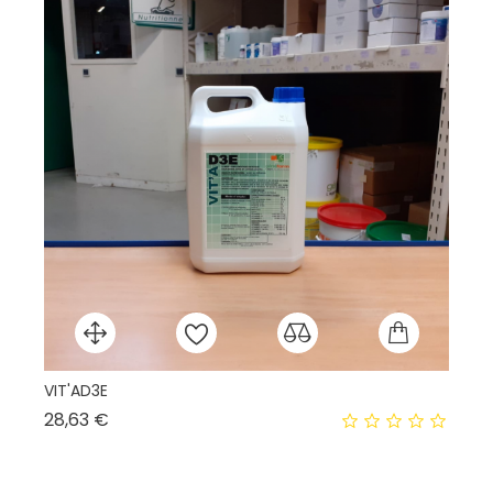
VIT'AD3E
Fo
Prix
28,63 €
90