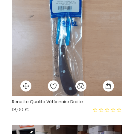
Renette Qualite Vétérinaire Droite
Ag
Prix
18,00 €
80