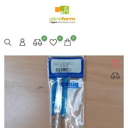
0
0
0