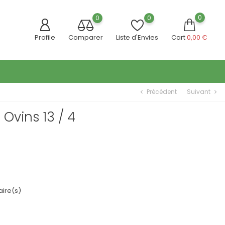
0
0
0
Profile
Comparer
Liste d'Envies
Cart
0,00 €
Précédent
Suivant
chevron_left
chevron_right
Ovins 13 / 4
ire(s)