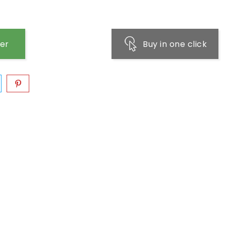
ier
Buy in one click