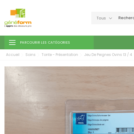
Tous
Toggle navigation
PARCOURIR LES CATÉGORIES
Accueil
Soins
Tonte - Présentation
Jeu De Peignes Ovins 13 / 4