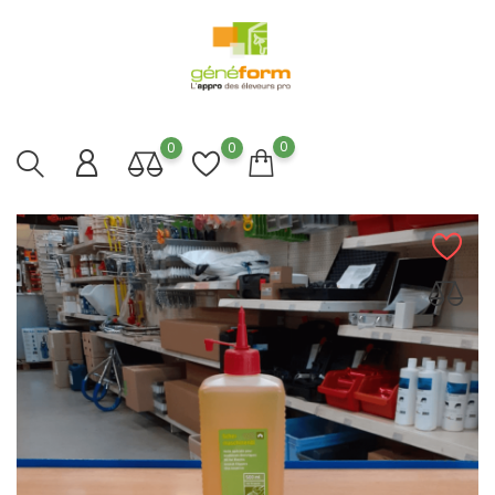
0
0
0