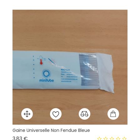
Gaine Universelle Non Fendue Bleue
Té
Prix
3,83 €
60