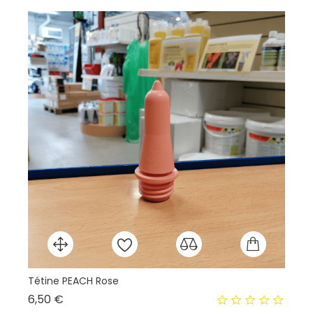
Tétine PEACH Rose
An
Prix
6,50 €
7,