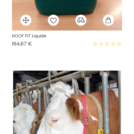
HOOF FIT Liquide
Bi
Prix
164,67 €
35