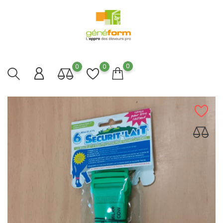
0
0
0