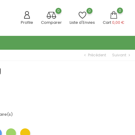
0
0
0
Profile
Comparer
Liste d'Envies
Cart
0,00 €
Précédent
Suivant
chevron_left
chevron_right
g
ire(s)
Bleu
Vert
Jaune