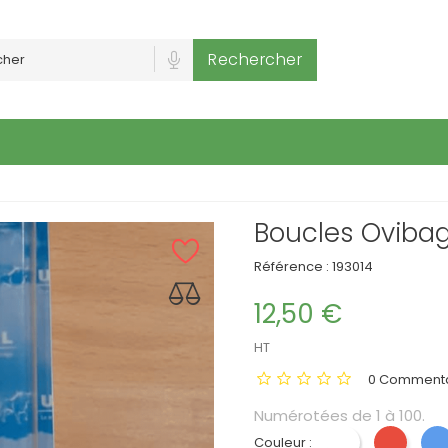
Rechercher
Boucles Oviba
Référence :
193014
12,50 €
HT
0 Commenta
Numérotées de 1 à 100.
Couleur :
Blanc
Rouge