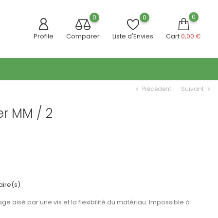
0
0
0
Profile
Comparer
Liste d'Envies
Cart
0,00 €
Précédent
Suivant
chevron_left
chevron_right
er MM / 2
ire(s)
ge aisé par une vis et la flexibilité du matériau. Impossible à