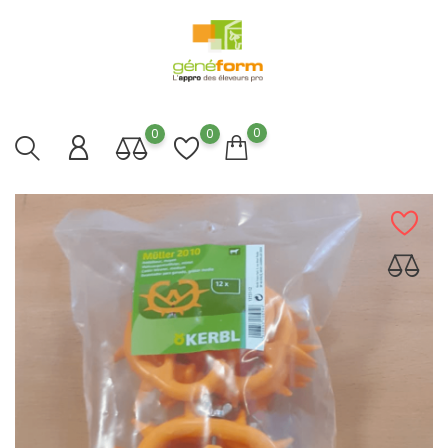
0
0
0