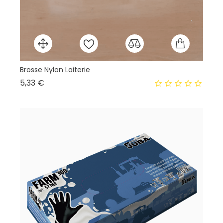
Brosse Nylon Laiterie
Ga
Prix
5,33 €
10