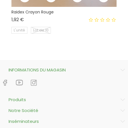
Raidex Crayon Rouge
Th
Prix
1,92 €
13
L'unité
Lot de 10
INFORMATIONS DU MAGASIN
Produits
Notre Société
Inséminateurs