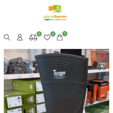
0
0
0