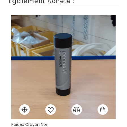
Également Acheté :
Raidex Crayon Noir
Mu